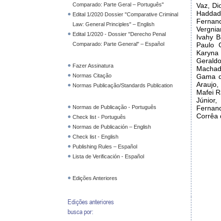
Comparado: Parte Geral – Português"
Vaz, Di
Haddad
Edital 1/2020 Dossier "Comparative Criminal
Fernan
Law: General Principles" – English
Vergnia
Edital 1/2020 - Dossier "Derecho Penal
Ivahy B
Comparado: Parte General" – Español
Paulo O
Karyna
Gerald
Fazer Assinatura
Machado
Normas Citação
Gama d
Araujo
Normas Publicação/Standards Publication
Mafei R
Júnior
Normas de Publicação - Português
Fernand
Corrêa 
Check list - Português
Normas de Publicación – English
Check list - English
Publishing Rules – Español
Lista de Verificación - Español
Edições Anteriores
Edições anteriores
busca por: