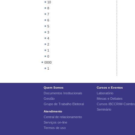
10
8
7
6
5
3
4
2
1
0
0000
1
Quem Somos
Cursos e Eventos
Documentos Institucionais
Laboratório
Gestão
Mesas e Debates
Grupo de Trabalho Eleitoral
Cursos IBCCRIM-Coimbr
Seminário
Atendimento
Central de relacionamento
Serviços on-line
Termos de uso