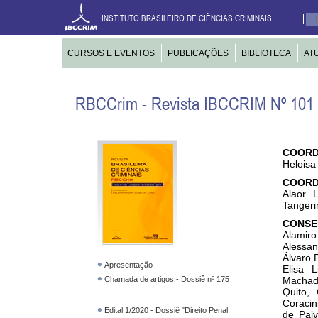
INSTITUTO BRASILEIRO DE CIÊNCIAS CRIMINAIS
CURSOS E EVENTOS
PUBLICAÇÕES
BIBLIOTECA
AT
RBCCrim - Revista IBCCRIM Nº 101 
COOR
Heloisa 
COORD
Alaor 
Tangeri
CONSE
Alamiro
Alessan
Álvaro P
Apresentação
Elisa 
Chamada de artigos - Dossiê nº 175
Machado
Quito,
Coracin
Edital 1/2020 - Dossiê "Direito Penal
de Paiv