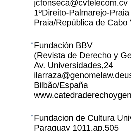
jcfonseca@cvtelecom.cv
1ºDireito-Palmarejo-Praia
Praia/República de Cabo
Fundación BBV
(Revista de Derecho y 
Av. Universidades,24
ilarraza@genomelaw.deus
Bilbão/España
www.catedraderechoyge
Fundacion de Cultura Univ
Paraguay 1011,ap.505