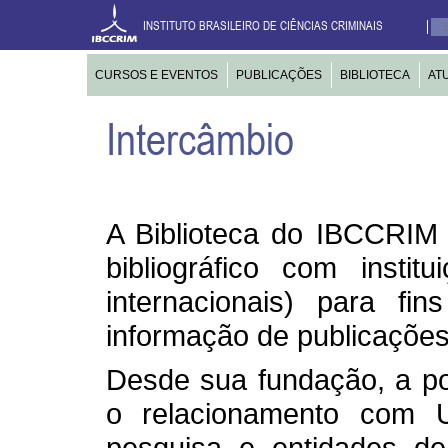
INSTITUTO BRASILEIRO DE CIÊNCIAS CRIMINAIS
CURSOS E EVENTOS
PUBLICAÇÕES
BIBLIOTECA
AT
Intercâmbio
A Biblioteca do IBCCRIM 
bibliográfico com instit
internacionais) para fi
informação de publicações 
Desde sua fundação, a po
o relacionamento com U
pesquisa e entidades d