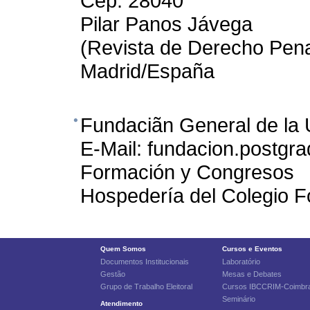
Cep: 28040
Pilar Panos Jávega
(Revista de Derecho Pena
Madrid/España
Fundaciãn General de la
E-Mail: fundacion.postgr
Formación y Congresos
Hospedería del Colegio 
Quem Somos
Cursos e Eventos
Documentos Institucionais
Laboratório
Gestão
Mesas e Debates
Grupo de Trabalho Eleitoral
Cursos IBCCRIM-Coimbr
Seminário
Atendimento