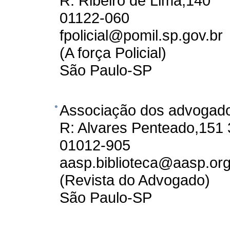
R: Ribeiro de Lima,140
01122-060
fpolicial@pomil.sp.gov.br
(A força Policial)
São Paulo-SP
Associação dos advogado
R: Alvares Penteado,151 
01012-905
aasp.biblioteca@aasp.org
(Revista do Advogado)
São Paulo-SP