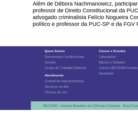
Além de Débora Nachmanowicz, participa
professor de Direito Constitucional da P
advogado criminalista Felício Nogueira Cos
político e professor da PUC-SP e da FGV
Quem Somos
Cursos e Eventos
Documentos Institucionais
Laboratório
Gestão
Mesas e Debates
Grupo de Trabalho Eleitoral
Cursos IBCCRIM-Coimbr
Seminário
Atendimento
Central de relacionamento
Serviços on-line
Termos de uso
IBCCRIM - Instituto Brasileiro de Ciências Criminais - Rua Onz