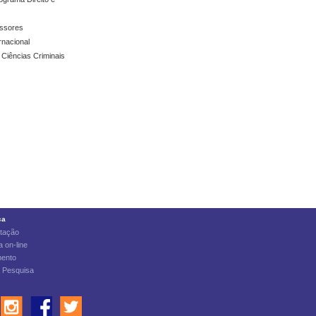
essores
rnacional
 Ciências Criminais
ca
tação
 on-line
ento
a Pesquisa