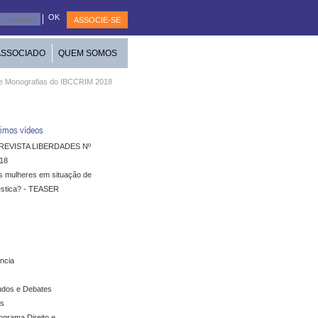
ASSOCIE-SE
ASSOCIADO
QUEM SOMOS
 de Monografias do IBCCRIM 2018
imos vídeos
REVISTA LIBERDADES Nº
18
s mulheres em situação de
éstica? - TEASER
ncia
udos e Debates
s
grama Direito e