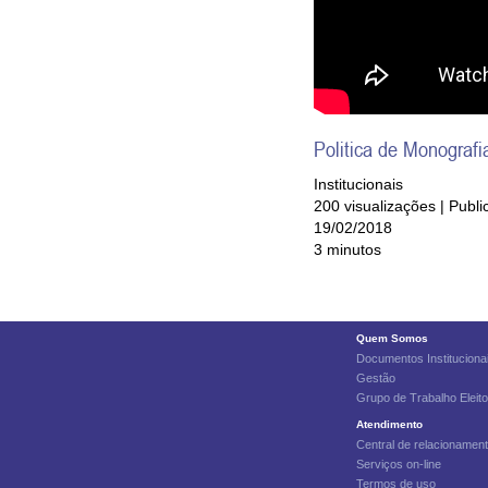
Politica de Monograf
Institucionais
200 visualizações | Publ
19/02/2018
3 minutos
Quem Somos
Documentos Instituciona
Gestão
Grupo de Trabalho Eleito
Atendimento
Central de relacionamen
Serviços on-line
Termos de uso