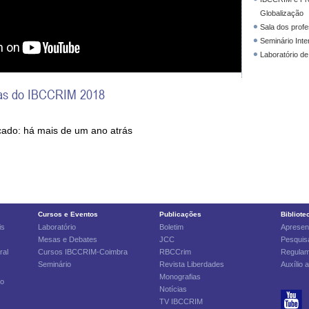
Globalização
Sala dos prof
Seminário Inte
Laboratório de
ias do IBCCRIM 2018
icado: há mais de um ano atrás
Cursos e Eventos
Publicações
Bibliote
is
Laboratório
Boletim
Apresen
Mesas e Debates
JCC
Pesquisa
ral
Cursos IBCCRIM-Coimbra
RBCCrim
Regulam
Seminário
Revista Liberdades
Auxílio 
Monografias
to
Notícias
TV IBCCRIM