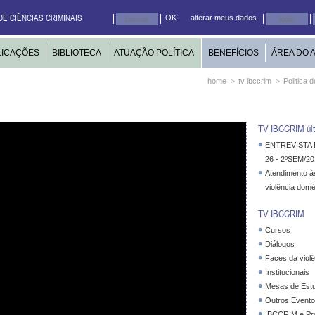
DE CIÊNCIAS CRIMINAIS
OK
alterar meus dados
LICAÇÕES
BIBLIOTECA
ATUAÇÃO POLÍTICA
BENEFÍCIOS
ÁREA DO 
home
tv ibccrim
Politica
>
>
TV IBCCRIM últ
ENTREVISTA 
26 - 2ºSEM/20
Atendimento à
violência dom
TV IBCCRIM
Cursos
Diálogos
Faces da violê
Institucionais
Mesas de Est
Outros Evento
IBCCRIM e Pro