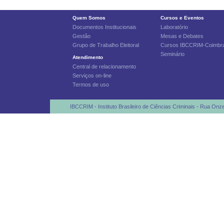
Quem Somos
Cursos e Eventos
Documentos Institucionais
Laboratório
Gestão
Mesas e Debates
Grupo de Trabalho Eleitoral
Cursos IBCCRIM-Coimbr
Seminário
Atendimento
Central de relacionamento
Serviços on-line
Termos de uso
IBCCRIM - Instituto Brasileiro de Ciências Criminais - Rua Onz