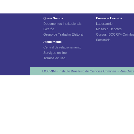
Quem Somos
Cursos e Eventos
Documentos Institucionais
Laboratório
Gestão
Mesas e Debates
Grupo de Trabalho Eleitoral
Cursos IBCCRIM-Coimbr
Seminário
Atendimento
Central de relacionamento
Serviços on-line
Termos de uso
IBCCRIM - Instituto Brasileiro de Ciências Criminais - Rua Onz